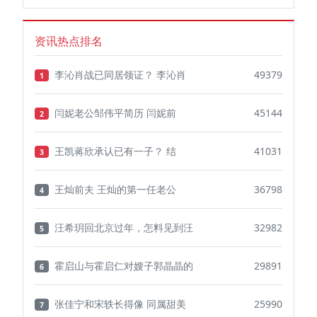
资讯热点排名
李沁肖战已同居领证？ 李沁肖
49379
1
闫妮老公邹伟平简历 闫妮前
45144
2
王凯蒋欣承认已有一子？ 结
41031
3
王灿前夫 王灿的第一任老公
36798
4
汪希玥回北京过年，怎料见到汪
32982
5
霍启山与霍启仁对嫂子郭晶晶的
29891
6
张佳宁和宋轶长得像 同属甜美
25990
7