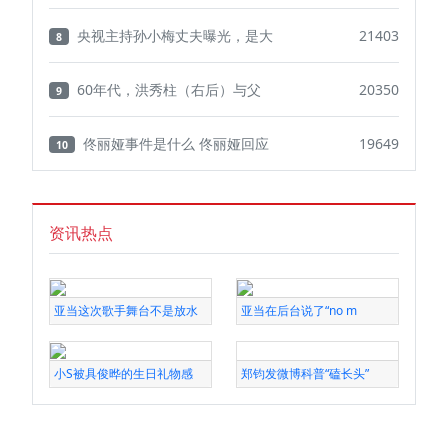
央视主持孙小梅丈夫曝光，是大
21403
8
60年代，洪秀柱（右后）与父
20350
9
佟丽娅事件是什么 佟丽娅回应
19649
10
资讯热点
亚当这次歌手舞台不是放水
亚当在后台说了“no m
小S被具俊晔的生日礼物感
郑钧发微博科普“磕长头”