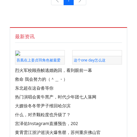
1
最新资讯
吾凰在上姜贞羽角色被最爱
这个one day怎么这
烈火军校顾燕帧逃婚跑回，看到眼前一幕
救命 我会努力的（＾＿・）
东北超在这旮沓等你
热门演唱会黄牛黑产，时代少年团七人落网
大嫂徐冬冬带尹子维回哈尔滨
什么，对齐颗粒度也升级了？
宫泽佑Instagram直播预告，202
黄霄雲江浙沪巡演火爆售罄，苏州重庆佛山官