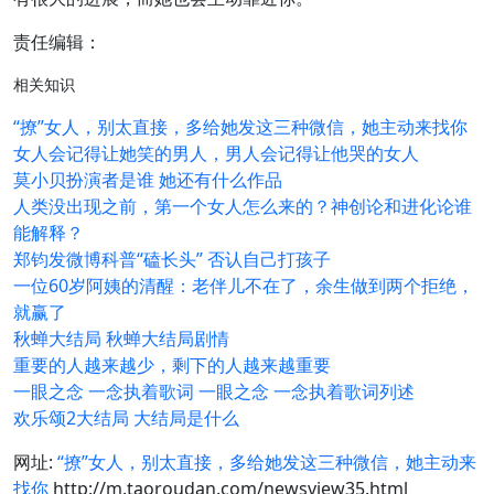
责任编辑：
相关知识
“撩”女人，别太直接，多给她发这三种微信，她主动来找你
女人会记得让她笑的男人，男人会记得让他哭的女人
莫小贝扮演者是谁 她还有什么作品
人类没出现之前，第一个女人怎么来的？神创论和进化论谁
能解释？
郑钧发微博科普“磕长头” 否认自己打孩子
一位60岁阿姨的清醒：老伴儿不在了，余生做到两个拒绝，
就赢了
秋蝉大结局 秋蝉大结局剧情
重要的人越来越少，剩下的人越来越重要
一眼之念 一念执着歌词 一眼之念 一念执着歌词列述
欢乐颂2大结局 大结局是什么
网址:
“撩”女人，别太直接，多给她发这三种微信，她主动来
找你
http://m.taoroudan.com/newsview35.html