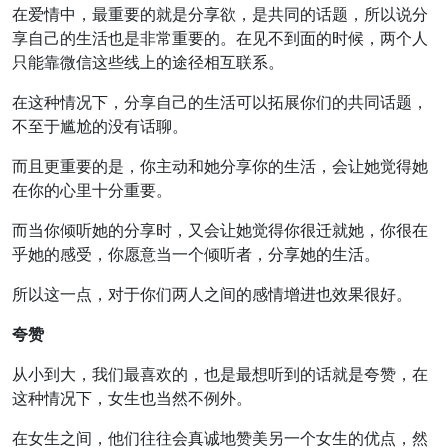
在爱情中，最重要的就是分享欲，是共同的话题，所以说分
享自己的生活也是非常重要的。在见不到面的时候，两个人
只能靠微信这些线上的途径相互联系。
在这种情况下，分享自己的生活可以拓展你们的共同话题，
不至于尴尬的没有话聊。
而且更重要的是，你主动和她分享你的生活，会让她觉得她
在你的心里十分重要。
而当你倾听她的分享时，又会让她觉得你很迁就她，你很在
乎她的感受，你愿意当一个倾听者，分享她的生活。
所以这一点，对于你们两人之间的感情增进也效果很好。
夸赞
从小到大，我们最喜欢的，也是最想听到的话就是夸赞，在
这种情况下，女生也当然不例外。
在女生之间，他们往往会真诚地赞美另一个女生的优点，然