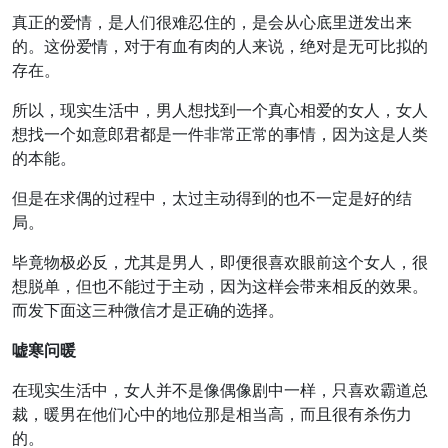
真正的爱情，是人们很难忍住的，是会从心底里迸发出来
的。这份爱情，对于有血有肉的人来说，绝对是无可比拟的
存在。
所以，现实生活中，男人想找到一个真心相爱的女人，女人
想找一个如意郎君都是一件非常正常的事情，因为这是人类
的本能。
但是在求偶的过程中，太过主动得到的也不一定是好的结
局。
毕竟物极必反，尤其是男人，即便很喜欢眼前这个女人，很
想脱单，但也不能过于主动，因为这样会带来相反的效果。
而发下面这三种微信才是正确的选择。
嘘寒问暖
在现实生活中，女人并不是像偶像剧中一样，只喜欢霸道总
裁，暖男在他们心中的地位那是相当高，而且很有杀伤力
的。