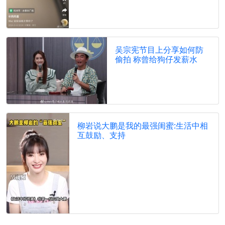
吴宗宪节目上分享如何防
偷拍 称曾给狗仔发薪水
柳岩说大鹏是我的最强闺蜜:生活中相
互鼓励、支持