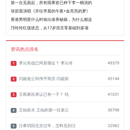
第一次见面起，所有因果皆已种下李一桐演的
张碧晨演唱《开往早晨的午夜+金亮亮的梦》
香港男明星什么时候出保养秘籍，为什么都这
邝玲玲红毯状态，从17岁语言零基础到多项
资讯热点排名
李沁肖战已同居领证？ 李沁肖
49379
1
闫妮老公邹伟平简历 闫妮前
45144
2
王凯蒋欣承认已有一子？ 结
41031
3
王灿前夫 王灿的第一任老公
36798
4
汪希玥回北京过年，怎料见到汪
32982
5