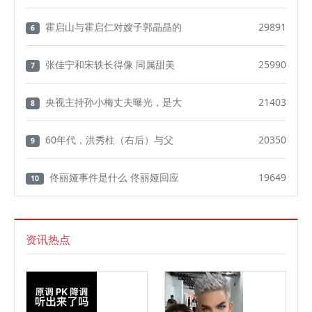
霍启山与霍启仁对嫂子郭晶晶的
29891
6
张佳宁和宋轶长得像 同属甜美
25990
7
央视主持孙小梅丈夫曝光，是大
21403
8
60年代，洪秀柱（右后）与父
20350
9
佟丽娅事件是什么 佟丽娅回应
19649
10
资讯热点