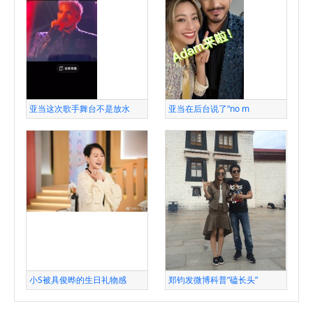
亚当这次歌手舞台不是放水
亚当在后台说了“no m
小S被具俊晔的生日礼物感
郑钧发微博科普“磕长头”