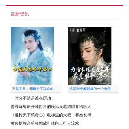
最新资讯
不是主角，却赚走了观众的
这是张凌赫最爆的一个角色
一时分不清是谁在历劫！
曾舜晞粤语开嗓街角的晚风吴老狗唱粤语歌太
《谁怜天下慈母心》电梯里的大叔，和她长得
黄俊捷舞台单杠挑战引体向上行云流水