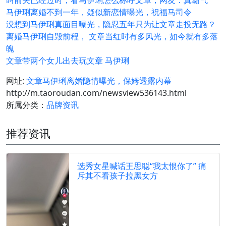
叫前夫已经过时，看马伊琍怎么称呼文章，网友：真霸气
马伊琍离婚不到一年，疑似新恋情曝光，祝福马司令
没想到马伊琍真面目曝光，隐忍五年只为让文章走投无路？
离婚马伊琍自毁前程， 文章当红时有多风光，如今就有多落
魄
文章带两个女儿出去玩文章 马伊琍
网址:
文章马伊琍离婚隐情曝光，保姆透露内幕
http://m.taoroudan.com/newsview536143.html
所属分类：
品牌资讯
推荐资讯
选秀女星喊话王思聪“我太恨你了” 痛
斥其不看孩子拉黑女方