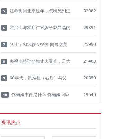
汪希玥回北京过年，怎料见到汪
32982
5
霍启山与霍启仁对嫂子郭晶晶的
29891
6
张佳宁和宋轶长得像 同属甜美
25990
7
央视主持孙小梅丈夫曝光，是大
21403
8
60年代，洪秀柱（右后）与父
20350
9
佟丽娅事件是什么 佟丽娅回应
19649
10
资讯热点