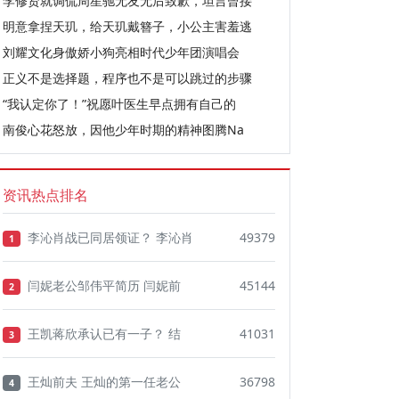
李修贤就调侃周星驰无友无后致歉，坦言曾接
明意拿捏天玑，给天玑戴簪子，小公主害羞逃
刘耀文化身傲娇小狗亮相时代少年团演唱会
正义不是选择题，程序也不是可以跳过的步骤
“我认定你了！”祝愿叶医生早点拥有自己的
南俊心花怒放，因他少年时期的精神图腾Na
资讯热点排名
李沁肖战已同居领证？ 李沁肖
49379
1
闫妮老公邹伟平简历 闫妮前
45144
2
王凯蒋欣承认已有一子？ 结
41031
3
王灿前夫 王灿的第一任老公
36798
4