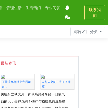
活
管理生活
生活窍门
专业问答
联系我
们
跳转
栏目分类
最新资讯
王承渲终将踏上专属舞
人与人之间一旦有了缝
台，
隙，
关晓彤立秋大片，青草系照分享第一口氧气
我的天，美神驾到！ohm与粉红色简直是绝