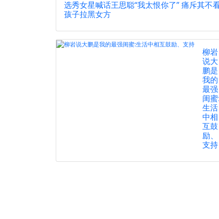
选秀女星喊话王思聪“我太恨你了” 痛斥其不
孩子拉黑女方
柳岩
说大
鹏是
我的
最强
闺蜜
生活
中相
互鼓
励、
支持