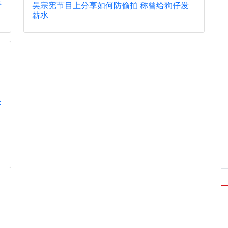
看
吴宗宪节目上分享如何防偷拍 称曾给狗仔发
薪水
: