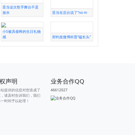
亚当这次歌手舞台不是
放水
亚当在后台说了“no m
小S被具俊晔的生日礼物
感
郑钧发微博科普“磕长头”
权声明
业务合作QQ
本站提供的信息对您造成了
46612027
权，请及时告诉我们，我们
第一时间予以处理！