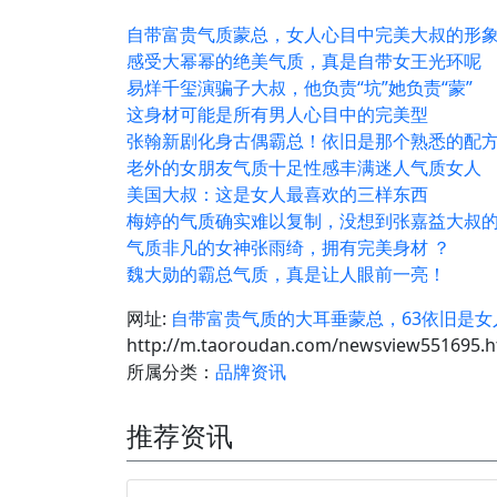
自带富贵气质蒙总，女人心目中完美大叔的形
感受大幂幂的绝美气质，真是自带女王光环呢
易烊千玺演骗子大叔，他负责“坑”她负责“蒙”
这身材可能是所有男人心目中的完美型
张翰新剧化身古偶霸总！依旧是那个熟悉的配
老外的女朋友气质十足性感丰满迷人气质女人
美国大叔：这是女人最喜欢的三样东西
梅婷的气质确实难以复制，没想到张嘉益大叔
气质非凡的女神张雨绮，拥有完美身材 ？
魏大勋的霸总气质，真是让人眼前一亮！
网址:
自带富贵气质的大耳垂蒙总，63依旧是
http://m.taoroudan.com/newsview551695.h
所属分类：
品牌资讯
推荐资讯