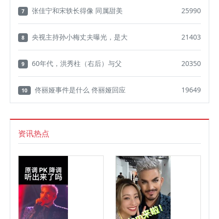
张佳宁和宋轶长得像 同属甜美
25990
7
央视主持孙小梅丈夫曝光，是大
21403
8
60年代，洪秀柱（右后）与父
20350
9
佟丽娅事件是什么 佟丽娅回应
19649
10
资讯热点