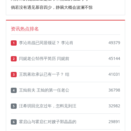
倘若没有遇见慕容四少，静琬大概会波澜不惊
资讯热点排名
李沁肖战已同居领证？ 李沁肖
49379
1
闫妮老公邹伟平简历 闫妮前
45144
2
王凯蒋欣承认已有一子？ 结
41031
3
王灿前夫 王灿的第一任老公
36798
4
汪希玥回北京过年，怎料见到汪
32982
5
霍启山与霍启仁对嫂子郭晶晶的
29891
6