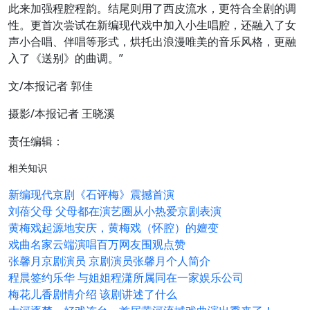
此来加强程腔程韵。结尾则用了西皮流水，更符合全剧的调
性。更首次尝试在新编现代戏中加入小生唱腔，还融入了女
声小合唱、伴唱等形式，烘托出浪漫唯美的音乐风格，更融
入了《送别》的曲调。”
文/本报记者 郭佳
摄影/本报记者 王晓溪
责任编辑：
相关知识
新编现代京剧《石评梅》震撼首演
刘蓓父母 父母都在演艺圈从小热爱京剧表演
黄梅戏起源地安庆，黄梅戏（怀腔）的嬗变
戏曲名家云端演唱百万网友围观点赞
张馨月京剧演员 京剧演员张馨月个人简介
程晨签约乐华 与姐姐程潇所属同在一家娱乐公司
梅花儿香剧情介绍 该剧讲述了什么