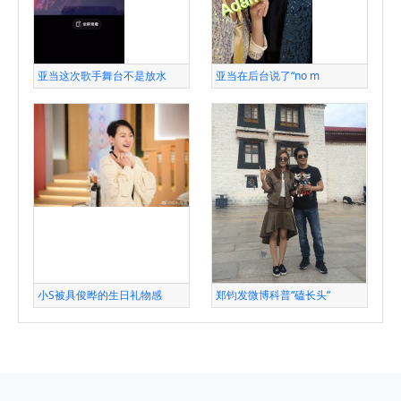
亚当这次歌手舞台不是放水
亚当在后台说了“no m
小S被具俊晔的生日礼物感
郑钧发微博科普“磕长头”