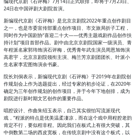
编现代京剧《石评梅》7月14日正式联排，即将于7月23日、
24日在中国评剧大剧院首演。
新编现代京剧《石评梅》是北京京剧院2022年重点创作剧目
之一，也是市委宣传部重点创作项目、市文旅局折子工程，
同时作为中国剧协“喜迎二十大——优秀主题戏剧作品创作扶
持计划”项目首部作品。剧中由北京京剧院国家一级演员、青
年程派名家郭玮饰演石评梅，优秀青年武生演员周恩旭饰演
高君宇，北京京剧院领衔主演、梅兰芳京剧团团长、叶派小
生名家李宏图饰演余书豪。
院长刘侗表示，新编现代京剧《石评梅》于2019年在剧院创
作规划会上作为选题提出，经过专家的初步论证，在2020年
确定为三年创作规划的创作项目，并于今年下地创排，成为
剧院进行新时期文艺创作的重要作品。
唱腔设计、作曲朱绍玉表示，自己其实很怕写流派现代
戏，“程派的特点是优美温柔凄凉，而在这个戏中用程腔老韵
肯定不行，要似程非程。因此我们在板式上有很大突破，其
中倒数第二场的西皮宽板，在传统京剧中没有这个板式，以