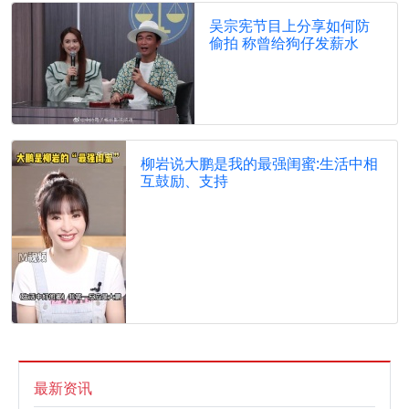
吴宗宪节目上分享如何防
偷拍 称曾给狗仔发薪水
柳岩说大鹏是我的最强闺蜜:生活中相
互鼓励、支持
最新资讯