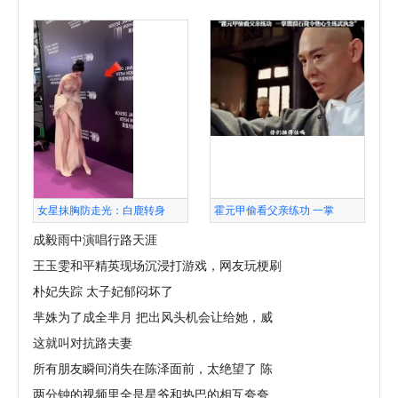
女星抹胸防走光：白鹿转身
霍元甲偷看父亲练功 一掌
成毅雨中演唱行路天涯
王玉雯和平精英现场沉浸打游戏，网友玩梗刷
朴妃失踪 太子妃郁闷坏了
芈姝为了成全芈月 把出风头机会让给她，威
这就叫对抗路夫妻
所有朋友瞬间消失在陈泽面前，太绝望了 陈
两分钟的视频里全是星爷和热巴的相互夸夸