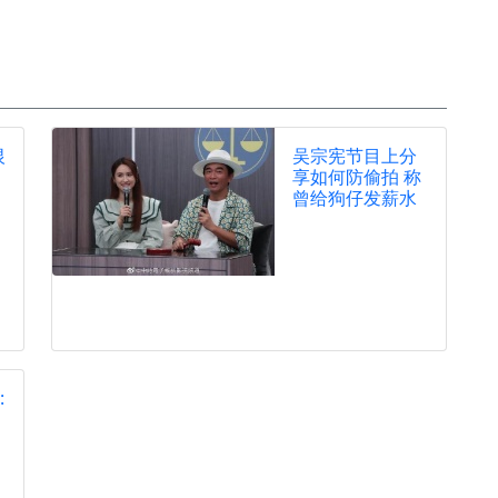
恨
吴宗宪节目上分
享如何防偷拍 称
曾给狗仔发薪水
: