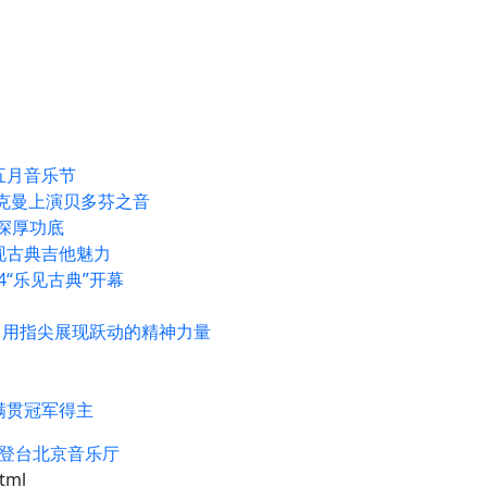
五月音乐节
祖克曼上演贝多芬之音
深厚功底
呈现古典吉他魅力
“乐见古典”开幕
 用指尖展现跃动的精神力量
满贯冠军得主
度登台北京音乐厅
tml