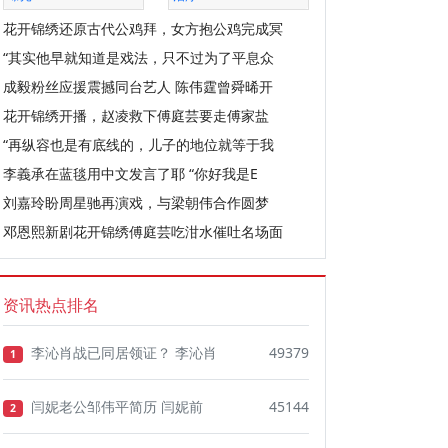
花开锦绣还原古代公鸡拜，女方抱公鸡完成冥
“其实他早就知道是戏法，只不过为了平息众
成毅粉丝应援震撼同台艺人 陈伟霆曾舜晞开
花开锦绣开播，赵凌救下傅庭芸要走傅家盐
“再纵容也是有底线的，儿子的地位就等于我
李義承在蓝毯用中文发言了耶 “你好我是E
刘嘉玲盼周星驰再演戏，与梁朝伟合作圆梦
邓恩熙新剧花开锦绣傅庭芸吃泔水催吐名场面
资讯热点排名
李沁肖战已同居领证？ 李沁肖
49379
1
闫妮老公邹伟平简历 闫妮前
45144
2