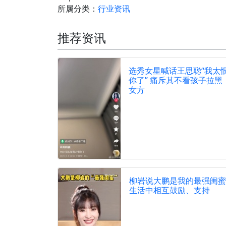
所属分类：
行业资讯
推荐资讯
选秀女星喊话王思聪“我太
你了” 痛斥其不看孩子拉黑
女方
柳岩说大鹏是我的最强闺蜜
生活中相互鼓励、支持