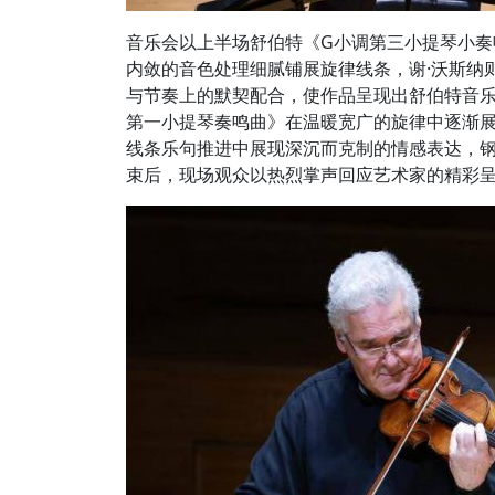
音乐会以上半场舒伯特《G小调第三小提琴小
内敛的音色处理细腻铺展旋律线条，谢·沃斯纳
与节奏上的默契配合，使作品呈现出舒伯特音
第一小提琴奏鸣曲》在温暖宽广的旋律中逐渐
线条乐句推进中展现深沉而克制的情感表达，
束后，现场观众以热烈掌声回应艺术家的精彩