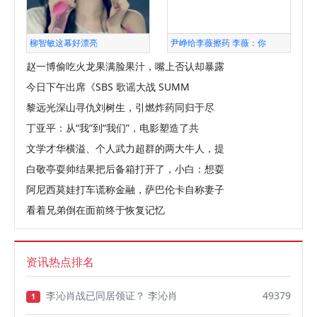
柳智敏这幕好漂亮
尹峥给李薇擦药 李薇：你
赵一博偷吃火龙果满脸果汁，嘴上否认却暴露
今日下午出席《SBS 歌谣大战 SUMM
黎远光深山寻仇刘树生，引燃炸药同归于尽
丁亚平：从“我”到“我们”，电影塑造了共
文学才华横溢、个人武力超群的两大牛人，提
白敬亭耍帅结果把后备箱打开了，小白：想耍
阿尼西莫娃打车谎称金融，萨巴伦卡自称妻子
看着兄弟倒在面前终于恢复记忆
资讯热点排名
李沁肖战已同居领证？ 李沁肖
49379
1