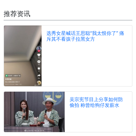
推荐资讯
选秀女星喊话王思聪“我太恨你了” 痛
斥其不看孩子拉黑女方
吴宗宪节目上分享如何防
偷拍 称曾给狗仔发薪水