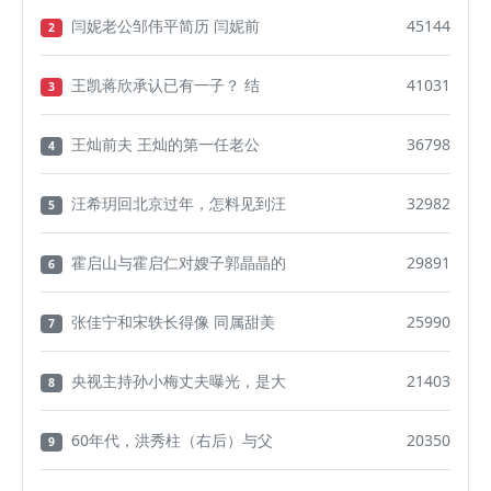
闫妮老公邹伟平简历 闫妮前
45144
2
王凯蒋欣承认已有一子？ 结
41031
3
王灿前夫 王灿的第一任老公
36798
4
汪希玥回北京过年，怎料见到汪
32982
5
霍启山与霍启仁对嫂子郭晶晶的
29891
6
张佳宁和宋轶长得像 同属甜美
25990
7
央视主持孙小梅丈夫曝光，是大
21403
8
60年代，洪秀柱（右后）与父
20350
9